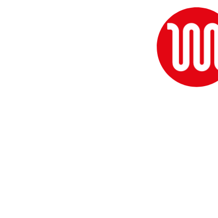
O nás
Správa budov
Prenájom
Poschodoch.sk
Aktuality
Kariéra
Kontakt
Etický Kódex
Ochrana osobných údajov
Kontakt
Prvá teplárenská, a. s.,
J. Čabelku 1469/1
908 51 Holíč
Slovensko
(+421) 34 660 2541
Napíšte nám
facebook.com/prvateplarenska